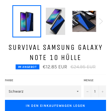
SURVIVAL SAMSUNG GALAXY
NOTE 10 HÜLLE
Normaler
€12.85 EUR
€24.95 EUR
IM ANGEBOT
Preis
FARBE
MENGE
−
+
IN DEN EINKAUFSWAGEN LEGEN