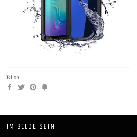
Teilen
Teilen
Twittern
Pin
Fancy
it
IM BILDE SEIN