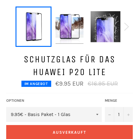
SCHUTZGLAS FÜR DAS
HUAWEI P20 LITE
Normaler
€9.95 EUR
€16.95 EUR
IM ANGEBOT
Preis
OPTIONEN
MENGE
−
+
AUSVERKAUFT