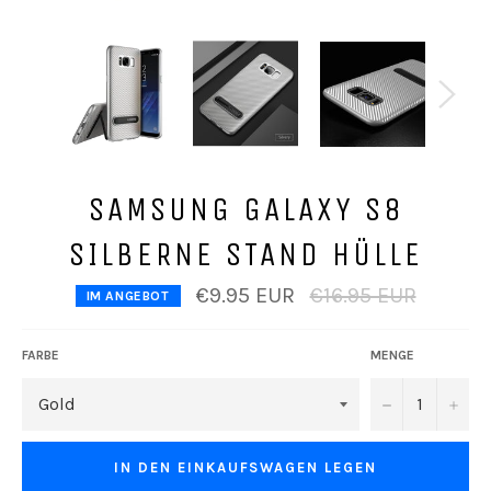
SAMSUNG GALAXY S8
SILBERNE STAND HÜLLE
Normaler
€9.95 EUR
€16.95 EUR
IM ANGEBOT
Preis
FARBE
MENGE
−
+
IN DEN EINKAUFSWAGEN LEGEN