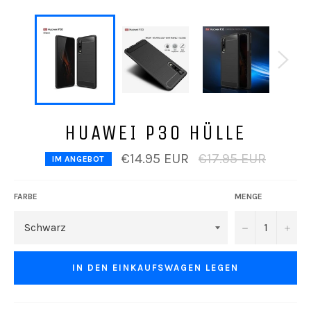
HUAWEI P30 HÜLLE
Normaler
€14.95 EUR
€17.95 EUR
IM ANGEBOT
Preis
FARBE
MENGE
−
+
IN DEN EINKAUFSWAGEN LEGEN