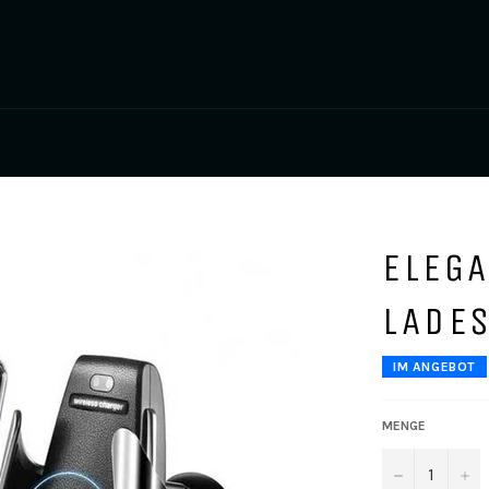
ELEG
LADES
IM ANGEBOT
MENGE
−
+