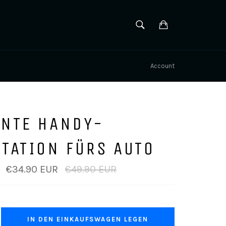
SUCHEN
Einkaufswagen
Suchen
Account
ANTE HANDY-
TATION FÜRS AUTO
Normaler
€34.90 EUR
€49.90 EUR
Preis
IN DEN EINKAUFSWAGEN LEGEN