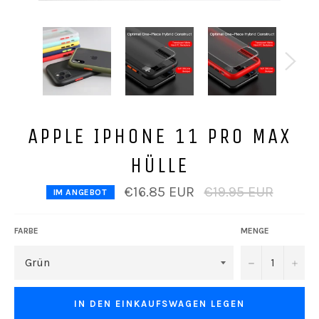
APPLE IPHONE 11 PRO MAX
HÜLLE
Normaler
€16.85 EUR
€19.95 EUR
IM ANGEBOT
Preis
FARBE
MENGE
−
+
IN DEN EINKAUFSWAGEN LEGEN