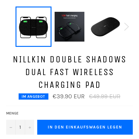
NILLKIN DOUBLE SHADOWS
DUAL FAST WIRELESS
CHARGING PAD
Normaler
€39.90 EUR
€49.99 EUR
IM ANGEBOT
Preis
MENGE
−
+
IN DEN EINKAUFSWAGEN LEGEN