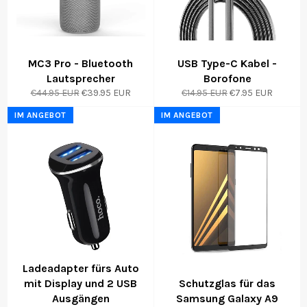
MC3 Pro - Bluetooth
USB Type-C Kabel -
Lautsprecher
Borofone
Normaler
Sonderpreis
Normaler
Sonderpreis
€44.95 EUR
€39.95 EUR
€14.95 EUR
€7.95 EUR
Preis
Preis
IM ANGEBOT
IM ANGEBOT
Ladeadapter fürs Auto
mit Display und 2 USB
Schutzglas für das
Ausgängen
Samsung Galaxy A9