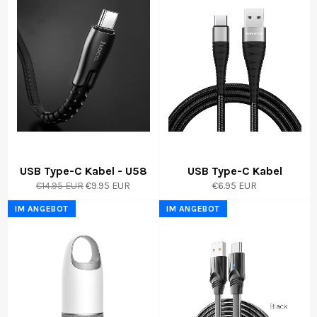
USB Type-C Kabel - U58
USB Type-C Kabel
Normaler
Sonderpreis
€14.95 EUR
€9.95 EUR
€6.95 EUR
Preis
IM ANGEBOT
IM ANGEBOT