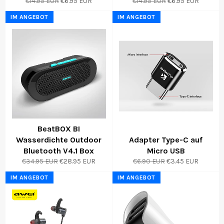
Normaler
Sonderpreis
Normaler
Sonderpreis
€14.95 EUR
€6.95 EUR
€14.95 EUR
€6.95 EUR
Preis
Preis
IM ANGEBOT
IM ANGEBOT
BeatBOX BI
Wasserdichte Outdoor
Adapter Type-C auf
Bluetooth V4.1 Box
Micro USB
Normaler
Sonderpreis
Normaler
Sonderpreis
€34.95 EUR
€28.95 EUR
€6.90 EUR
€3.45 EUR
Preis
Preis
IM ANGEBOT
IM ANGEBOT