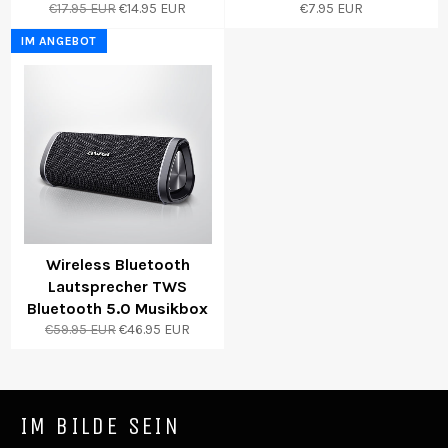
Normaler
Sonderpreis
€17.95 EUR
€14.95 EUR
€7.95 EUR
Preis
IM ANGEBOT
Wireless Bluetooth
Lautsprecher TWS
Bluetooth 5.0 Musikbox
Normaler
Sonderpreis
€59.95 EUR
€46.95 EUR
Preis
IM BILDE SEIN