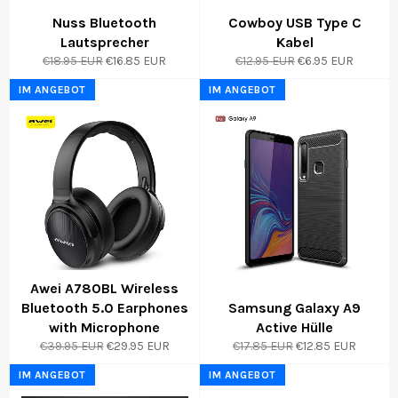
Nuss Bluetooth
Cowboy USB Type C
Lautsprecher
Kabel
Normaler
Sonderpreis
Normaler
Sonderpreis
€18.95 EUR
€16.85 EUR
€12.95 EUR
€6.95 EUR
Preis
Preis
IM ANGEBOT
IM ANGEBOT
Awei A780BL Wireless
Bluetooth 5.0 Earphones
Samsung Galaxy A9
with Microphone
Active Hülle
Normaler
Sonderpreis
Normaler
Sonderpreis
€39.95 EUR
€29.95 EUR
€17.85 EUR
€12.85 EUR
Preis
Preis
IM ANGEBOT
IM ANGEBOT