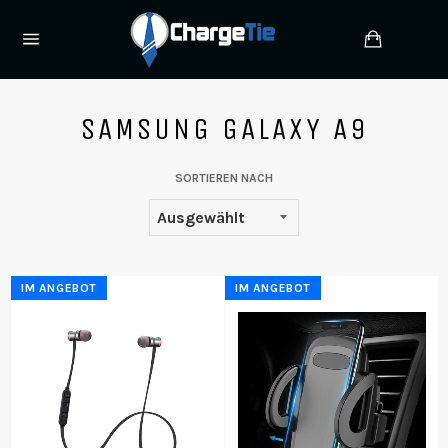
Direkt
zum
Einkauf
Inhalt
Seitennavigation
SAMSUNG GALAXY A9
SORTIEREN NACH
IM ANGEBOT
IM ANGEBOT